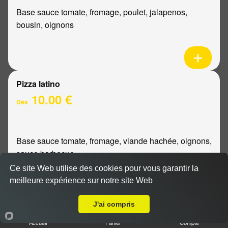
Base sauce tomate, fromage, poulet, jalapenos,
bousin, oignons
Pizza latino
10.00 €
Dès
Base sauce tomate, fromage, viande hachée, oignons,
sauce barbecue
Ce site Web utilise des cookies pour vous garantir la
meilleure expérience sur notre site Web
A Emporter sur Nogent l'Abbesse
J'ai compris
Pizza mexicaine
Accueil
Panier
Compte
10.00 €