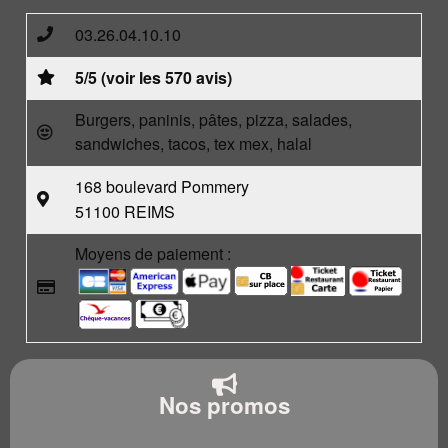
03.26.04.10.10
5/5 (voir les 570 avis)
Burgers, paninis, pâtes, pizza, salades,
sandwiches, tacos, tex mex, halal
168 boulevard Pommery
51100 REIMS
Moyens de paiement :
Nos promos