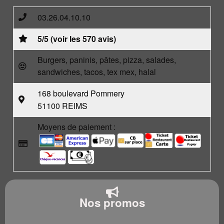
03.26.04.10.10
5/5 (voir les 570 avis)
Burgers, paninis, pâtes, pizza, salades,
sandwiches, tacos, tex mex, halal
168 boulevard Pommery
51100 REIMS
Moyens de paiement :
Nos promos