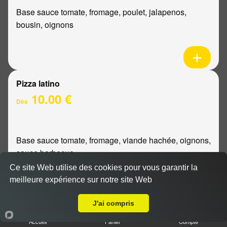
Base sauce tomate, fromage, poulet, jalapenos,
bousin, oignons
Pizza latino
10.00 €
Dès
Base sauce tomate, fromage, viande hachée, oignons,
sauce barbecue
Ce site Web utilise des cookies pour vous garantir la
meilleure expérience sur notre site Web
A Emporter sur Nogent l'Abbesse
J'ai compris
Pizza mexicaine
Accueil
Panier
Compte
10.00 €