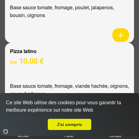
Base sauce tomate, fromage, poulet, jalapenos,
bousin, oignons
Pizza latino
10.00 €
Dès
Base sauce tomate, fromage, viande hachée, oignons,
sauce barbecue
Ce site Web utilise des cookies pour vous garantir la
meilleure expérience sur notre site Web
A Emporter sur Montbré
J'ai compris
Pizza mexicaine
Accueil
Panier
Compte
10.00 €