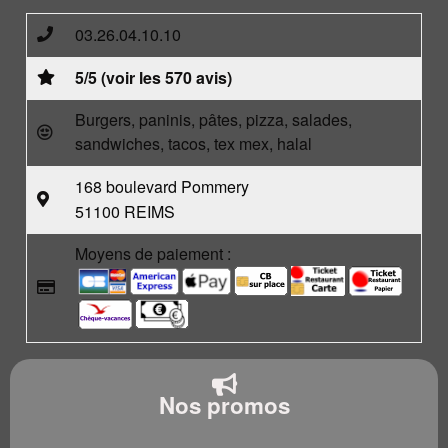
03.26.04.10.10
5/5 (voir les 570 avis)
Burgers, paninis, pâtes, pizza, salades,
sandwiches, tacos, tex mex, halal
168 boulevard Pommery
51100 REIMS
Moyens de paiement :
Nos promos