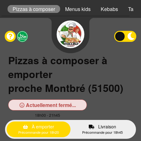
s
Pizzas à composer
Menus kids
Kebabs
Taco
Pizzas à composer à
emporter
proche Montbré (51500)
Actuellement fermé...
18h00 - 21h45
À emporter
Livraison
Précommande pour 18h20
Précommande pour 18h45