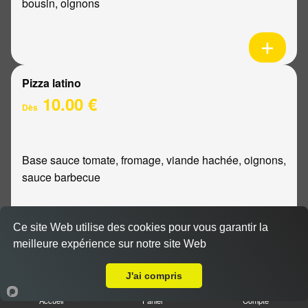
bousin, oignons
Pizza latino
10.00 €
Dès
Base sauce tomate, fromage, viande hachée, oignons,
sauce barbecue
Ce site Web utilise des cookies pour vous garantir la
meilleure expérience sur notre site Web
A Emporter sur Montbré
Pizza mexicaine
10.00 €
J'ai compris
Dès
Accueil
Panier
Compte