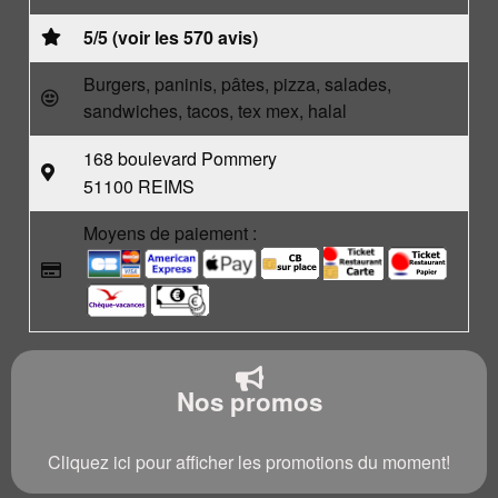
5/5 (voir les 570 avis)
Burgers, paninis, pâtes, pizza, salades,
sandwiches, tacos, tex mex, halal
168 boulevard Pommery
51100 REIMS
Moyens de paiement :
Nos promos
Cliquez ici pour afficher les promotions du moment!