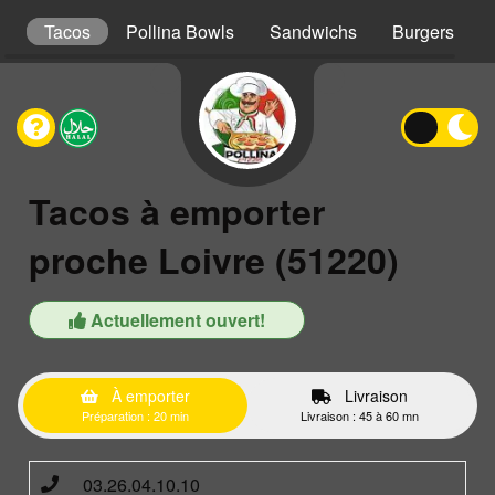
s
Tacos
Pollina Bowls
Sandwichs
Burgers
Tacos à emporter
proche Loivre (51220)
Actuellement ouvert!
À emporter
Livraison
Préparation : 20 min
Livraison : 45 à 60 mn
03.26.04.10.10