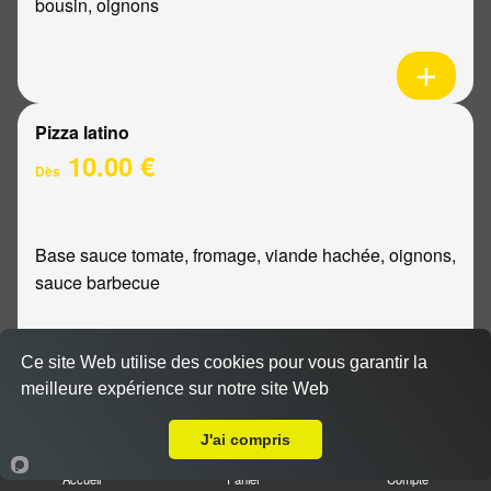
bousin, oignons
Pizza latino
10.00 €
Dès
Base sauce tomate, fromage, viande hachée, oignons,
sauce barbecue
Ce site Web utilise des cookies pour vous garantir la
meilleure expérience sur notre site Web
A Emporter sur Loivre
Pizza mexicaine
10.00 €
J'ai compris
Dès
Accueil
Panier
Compte