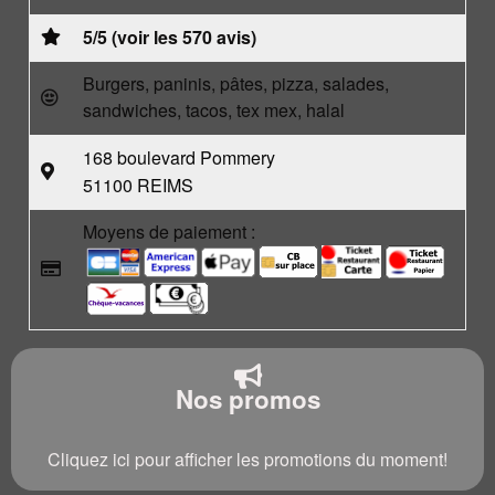
5/5 (voir les 570 avis)
Burgers, paninis, pâtes, pizza, salades,
sandwiches, tacos, tex mex, halal
168 boulevard Pommery
51100 REIMS
Moyens de paiement :
Nos promos
Cliquez ici pour afficher les promotions du moment!