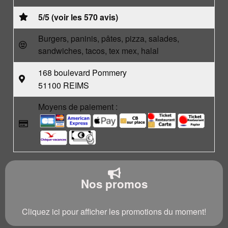
5/5 (voir les 570 avis)
Burgers, paninis, pâtes, pizza, salades,
sandwiches, tacos, tex mex, halal
168 boulevard Pommery
51100 REIMS
Moyens de paiement :
Nos promos
Cliquez ici pour afficher les promotions du moment!