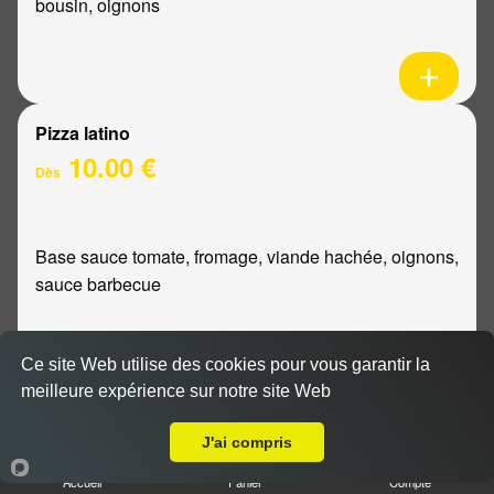
bousin, oignons
Pizza latino
10.00 €
Dès
Base sauce tomate, fromage, viande hachée, oignons,
sauce barbecue
Ce site Web utilise des cookies pour vous garantir la
meilleure expérience sur notre site Web
A Emporter sur Loivre
Pizza mexicaine
10.00 €
J'ai compris
Dès
Accueil
Panier
Compte