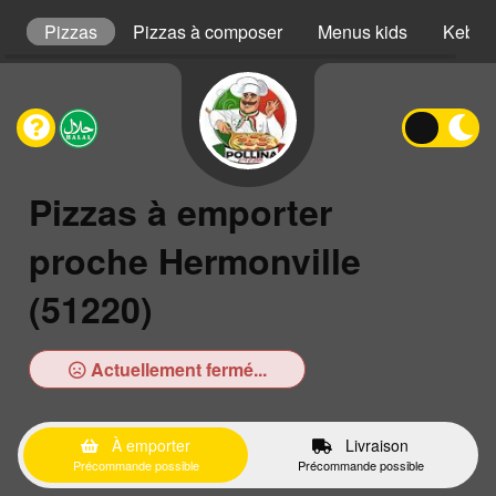
s
Pizzas
Pizzas à composer
Menus kids
Kebab
Pizzas à emporter
proche Hermonville
(51220)
Actuellement fermé...
À emporter
Livraison
Précommande possible
Précommande possible