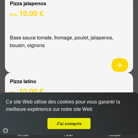
Pizza jalapenos
10.00 €
Dès
Base sauce tomate, fromage, poulet, jalapenos,
bousin, oignons
Pizza latino
10.00 €
Dès
Ce site Web utilise des cookies pour vous garantir la
meilleure expérience sur notre site Web
A Emporter sur Hermonville
Base sauce tomate, fromage, viande hachée, oignons,
sauce barbecue
J'ai compris
Accueil
Panier
Compte