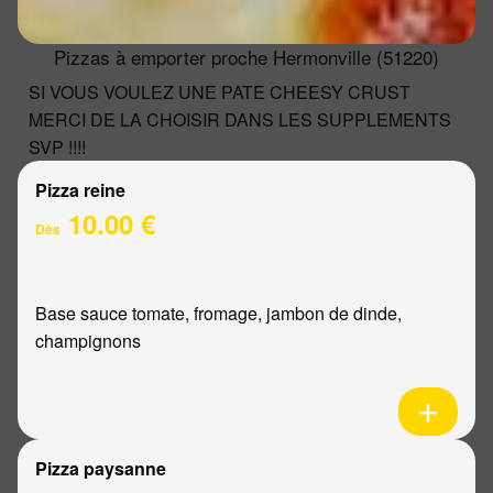
Pizzas à emporter proche Hermonville (51220)
SI VOUS VOULEZ UNE PATE CHEESY CRUST
MERCI DE LA CHOISIR DANS LES SUPPLEMENTS
SVP !!!!
Pizza reine
10.00 €
Dès
Base sauce tomate, fromage, jambon de dinde,
champignons
Pizza paysanne