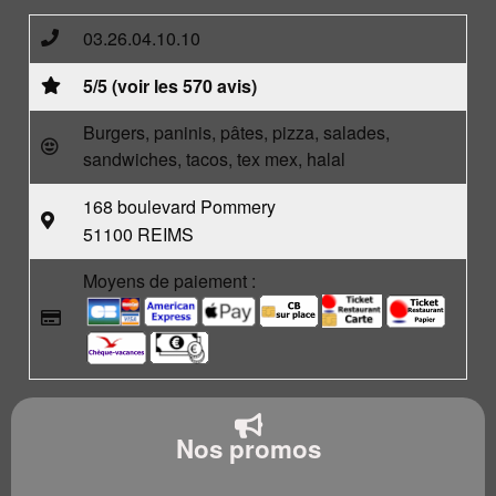
03.26.04.10.10
5/5 (voir les 570 avis)
Burgers, paninis, pâtes, pizza, salades,
sandwiches, tacos, tex mex, halal
168 boulevard Pommery
51100 REIMS
Moyens de paiement :
Nos promos