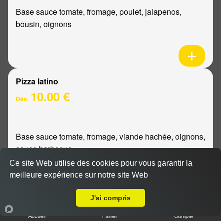
Base sauce tomate, fromage, poulet, jalapenos,
bousin, oignons
Pizza latino
10.00 €
Dès
Base sauce tomate, fromage, viande hachée, oignons,
sauce barbecue
Ce site Web utilise des cookies pour vous garantir la
meilleure expérience sur notre site Web
A Emporter sur Hermonville
J'ai compris
Pizza mexicaine
Accueil
Panier
Compte
10.00 €