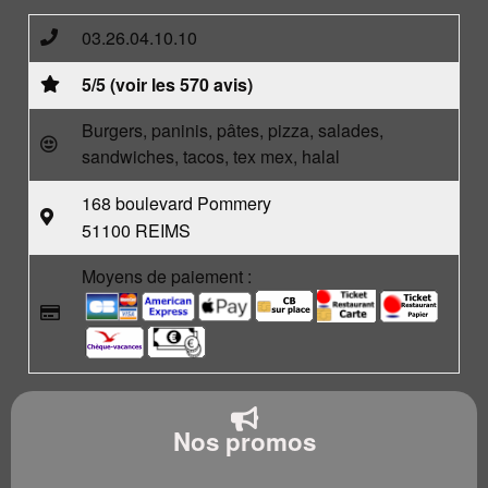
03.26.04.10.10
5/5 (voir les 570 avis)
Burgers, paninis, pâtes, pizza, salades,
sandwiches, tacos, tex mex, halal
168 boulevard Pommery
51100 REIMS
Moyens de paiement :
Nos promos