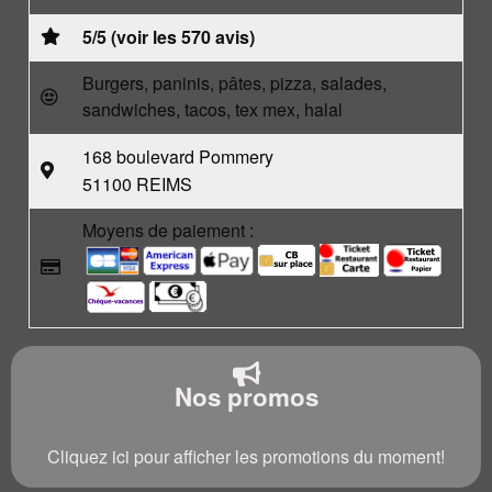
5/5 (voir les 570 avis)
Burgers, paninis, pâtes, pizza, salades,
sandwiches, tacos, tex mex, halal
168 boulevard Pommery
51100 REIMS
Moyens de paiement :
Nos promos
Cliquez ici pour afficher les promotions du moment!