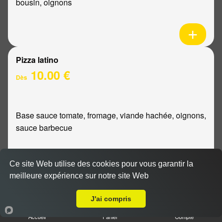
bousin, oignons
Pizza latino
10.00 €
Dès
Base sauce tomate, fromage, viande hachée, oignons,
sauce barbecue
Ce site Web utilise des cookies pour vous garantir la
meilleure expérience sur notre site Web
A Emporter sur Époye
Pizza mexicaine
10.00 €
J'ai compris
Dès
Accueil
Panier
Compte