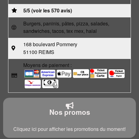
5/5 (voir les 570 avis)
Burgers, paninis, pâtes, pizza, salades,
sandwiches, tacos, tex mex, halal
168 boulevard Pommery
51100 REIMS
Moyens de paiement :
Nos promos
Cliquez ici pour afficher les promotions du moment!