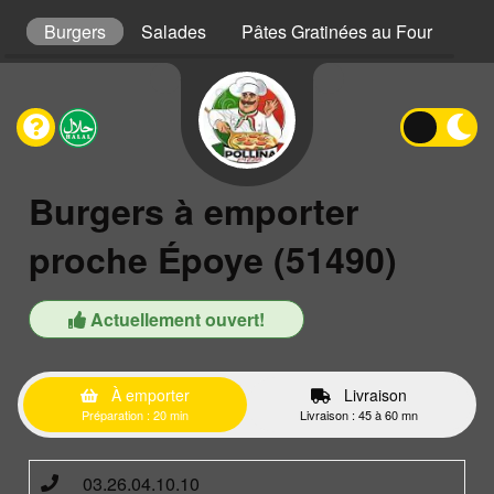
s
Burgers
Salades
Pâtes Gratinées au Four
Gra
Burgers à emporter
proche Époye (51490)
Actuellement ouvert!
À emporter
Livraison
Préparation : 20 min
Livraison : 45 à 60 mn
03.26.04.10.10