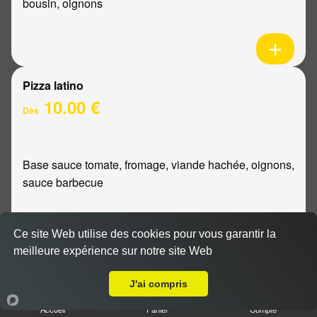
bousin, oignons
Pizza latino
10.00 €
Dès
Base sauce tomate, fromage, viande hachée, oignons,
sauce barbecue
Ce site Web utilise des cookies pour vous garantir la
meilleure expérience sur notre site Web
A Emporter sur Époye
Pizza mexicaine
10.00 €
J'ai compris
Dès
Accueil
Panier
Compte