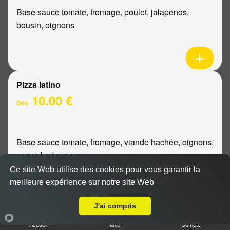
Base sauce tomate, fromage, poulet, jalapenos,
bousin, oignons
Pizza latino
10.00 €
Dès
Base sauce tomate, fromage, viande hachée, oignons,
sauce barbecue
Ce site Web utilise des cookies pour vous garantir la
meilleure expérience sur notre site Web
A Emporter sur Champigny
J'ai compris
Pizza mexicaine
Accueil
Panier
Compte
10.00 €