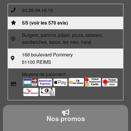
03.26.04.10.10
5/5 (voir les 570 avis)
Burgers, paninis, pâtes, pizza, salades,
sandwiches, tacos, tex mex, halal
168 boulevard Pommery
51100 REIMS
Moyens de paiement :
Nos promos