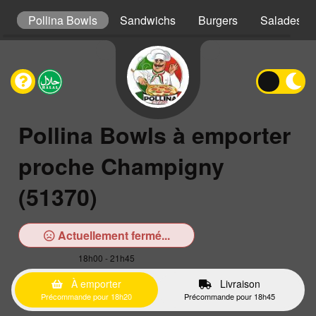
s
Pollina Bowls
Sandwichs
Burgers
Salades
Pollina Bowls à emporter
proche Champigny
(51370)
Actuellement fermé...
18h00 - 21h45
À emporter
Livraison
Précommande pour 18h20
Précommande pour 18h45