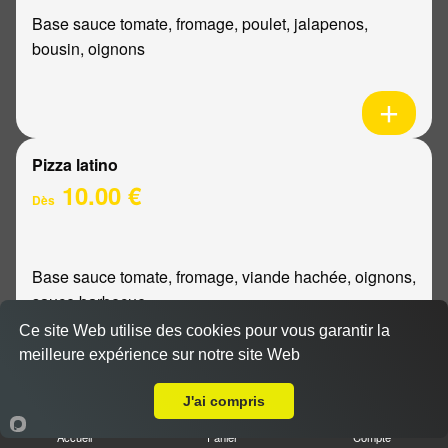
Base sauce tomate, fromage, poulet, jalapenos,
bousin, oignons
Pizza latino
10.00 €
Dès
Base sauce tomate, fromage, viande hachée, oignons,
sauce barbecue
Ce site Web utilise des cookies pour vous garantir la
meilleure expérience sur notre site Web
A Emporter sur Champigny
J'ai compris
Pizza mexicaine
Accueil
Panier
Compte
10.00 €