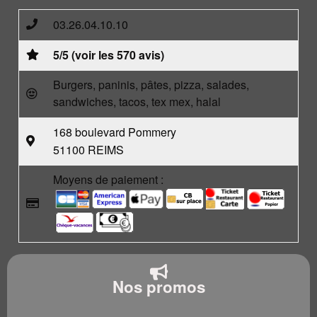
03.26.04.10.10
5/5 (voir les 570 avis)
Burgers, paninis, pâtes, pizza, salades,
sandwiches, tacos, tex mex, halal
168 boulevard Pommery
51100 REIMS
Moyens de paiement :
Nos promos