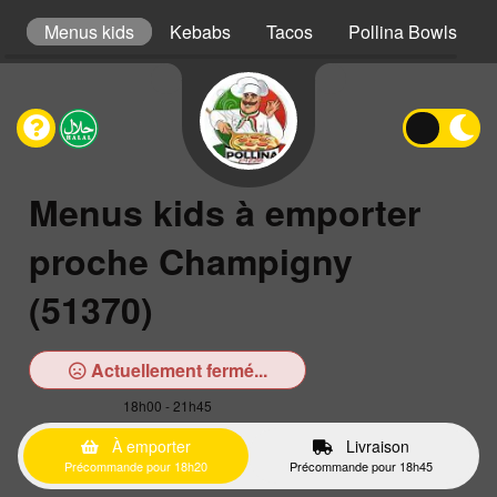
er
Menus kids
Kebabs
Tacos
Pollina Bowls
Menus kids à emporter
proche Champigny
(51370)
Actuellement fermé...
18h00 - 21h45
À emporter
Livraison
Précommande pour 18h20
Précommande pour 18h45