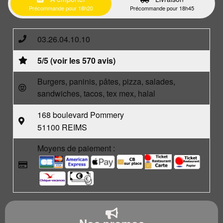
Précommande pour 18h20
Précommande pour 18h45
03.26.04.10.10
5/5 (voir les 570 avis)
Burgers, paninis, pâtes, pizza, salades,
sandwiches, tacos, tex mex, halal
168 boulevard Pommery
51100 REIMS
Moyens de paiement :