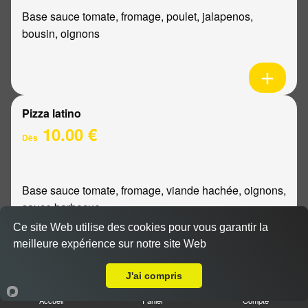
Base sauce tomate, fromage, poulet, jalapenos,
bousin, oignons
Pizza latino
10.00 €
Dès
Base sauce tomate, fromage, viande hachée, oignons,
sauce barbecue
Ce site Web utilise des cookies pour vous garantir la
meilleure expérience sur notre site Web
A Emporter sur Cauroy-lès-Hermonville
J'ai compris
Pizza mexicaine
Accueil
Panier
Compte
10.00 €