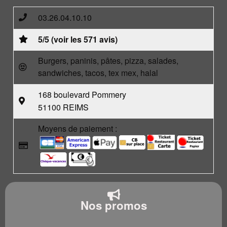
03.26.04.10.10
5/5 (voir les 571 avis)
Burgers, paninis, pâtes, pizza, salades,
sandwiches, tacos, tex mex, halal
168 boulevard Pommery
51100 REIMS
Moyens de paiement :
Nos promos