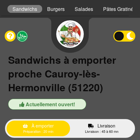
ls
Sandwichs
Burgers
Salades
Pâtes Gratinées
Sandwichs à emporter
proche Cauroy-lès-
Hermonville (51220)
Actuellement ouvert!
À emporter
Livraison
Préparation : 20 min
Livraison : 45 à 60 mn