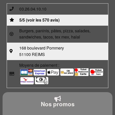
03.26.04.10.10
5/5 (voir les 570 avis)
Burgers, paninis, pâtes, pizza, salades,
sandwiches, tacos, tex mex, halal
168 boulevard Pommery
51100 REIMS
Moyens de paiement :
Nos promos