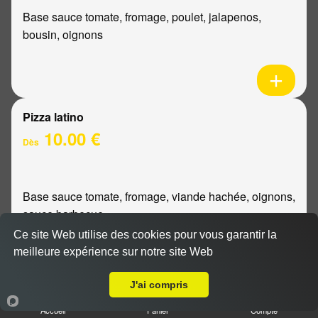
Base sauce tomate, fromage, poulet, jalapenos,
bousin, oignons
Pizza latino
10.00 €
Dès
Base sauce tomate, fromage, viande hachée, oignons,
sauce barbecue
Ce site Web utilise des cookies pour vous garantir la
meilleure expérience sur notre site Web
A Emporter sur Cauroy-lès-Hermonville
J'ai compris
Pizza mexicaine
Accueil
Panier
Compte
10.00 €