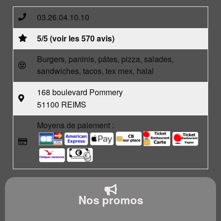
03.26.04.10.10
5/5 (voir les 570 avis)
Burgers, paninis, pâtes, pizza, salades,
sandwiches, tacos, tex mex, halal
168 boulevard Pommery
51100 REIMS
Moyens de paiement :
Nos promos