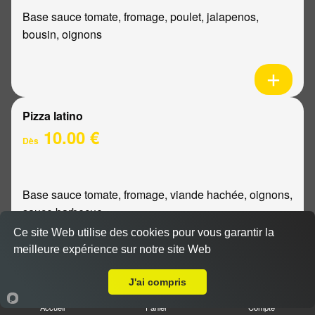
Base sauce tomate, fromage, poulet, jalapenos,
bousin, oignons
Pizza latino
10.00 €
Dès
Base sauce tomate, fromage, viande hachée, oignons,
sauce barbecue
Ce site Web utilise des cookies pour vous garantir la
meilleure expérience sur notre site Web
A Emporter sur Berméricourt
J'ai compris
Pizza mexicaine
Accueil
Panier
Compte
10.00 €