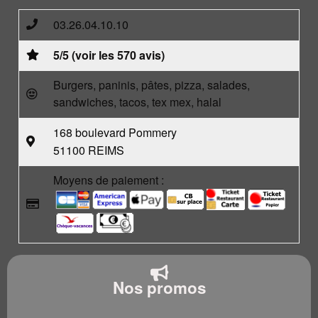
03.26.04.10.10
5/5 (voir les 570 avis)
Burgers, paninis, pâtes, pizza, salades,
sandwiches, tacos, tex mex, halal
168 boulevard Pommery
51100 REIMS
Moyens de paiement :
Nos promos