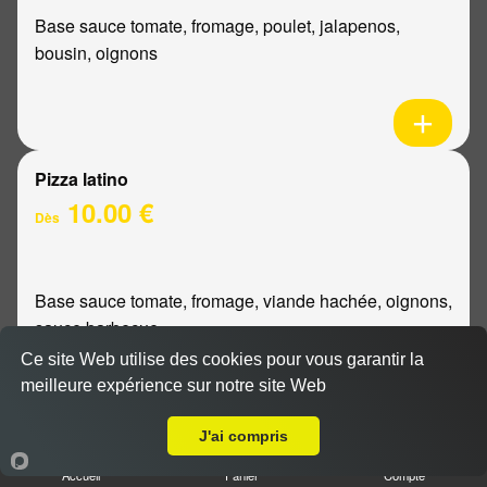
Base sauce tomate, fromage, poulet, jalapenos,
bousin, oignons
Pizza latino
10.00 €
Dès
Base sauce tomate, fromage, viande hachée, oignons,
sauce barbecue
Ce site Web utilise des cookies pour vous garantir la
meilleure expérience sur notre site Web
A Emporter sur Berméricourt
J'ai compris
Pizza mexicaine
Accueil
Panier
Compte
10.00 €