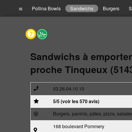
s
Tacos
Pollina Bowls
Sandwichs
Burgers
S
Sandwichs à emporter
proche Tinqueux (514
03.26.04.10.10
5/5 (voir les 570 avis)
Burgers, paninis, pâtes, pizza, salade
168 boulevard Pommery