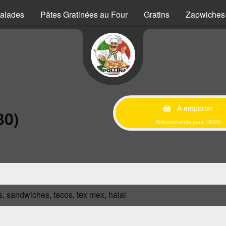
alades
Pâtes Gratinées au Four
Gratins
Zapwiches
À emporter
30)
Précommande pour 18h20
s, sandwiches, tacos, tex mex, halal