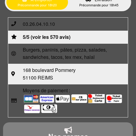
Précommande pour 18h20
Précommande pour 18h45
03.26.04.10.10
5/5 (voir les 570 avis)
Burgers, paninis, pâtes, pizza, salades,
sandwiches, tacos, tex mex, halal
168 boulevard Pommery
51100 REIMS
Moyens de paiement :