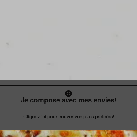
Je compose avec mes envies!
Cliquez ici pour trouver vos plats préférés!