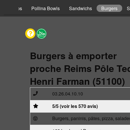
s
Tacos
Pollina Bowls
Sandwichs
Burgers
S
Burgers à emporter
proche Reims Pôle Te
Henri Farman (51100)
03.26.04.10.10
5/5 (voir les 570 avis)
Burgers, paninis, pâtes, pizza, salade