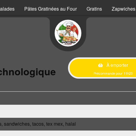
alades
Pâtes Gratinées au Four
Gratins
Zapwiches
À emporter
chnologique
Précommande pour 11h20
s, sandwiches, tacos, tex mex, halal