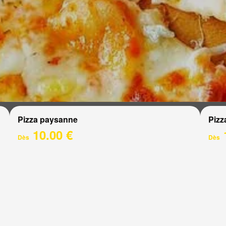
Pizza paysanne
Pizz
10.00 €
Dès
Dès