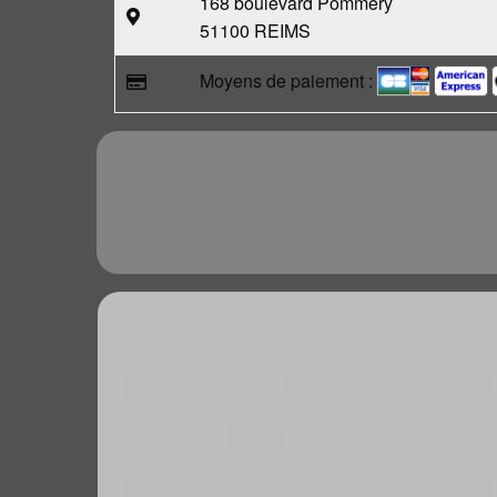
168 boulevard Pommery
51100 REIMS
Moyens de paiement :