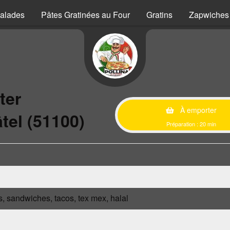
alades
Pâtes Gratinées au Four
Gratins
Zapwiches
ter
À emporter
tel (51100)
Préparation : 20 min
s, sandwiches, tacos, tex mex, halal