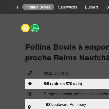
s
Tacos
Pollina Bowls
Sandwichs
Burgers
S
Pollina Bowls à empor
proche Reims Neufchâ
03.26.04.10.10
5/5 (voir les 570 avis)
Burgers, paninis, pâtes, pizza, salade
168 boulevard Pommery