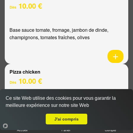
10.00 €
Dès
Base sauce tomate, fromage, jambon de dinde,
champignons, tomates fraîches, olives
Pizza chicken
10.00 €
Dès
Ce site Web utilise des cookies pour vous garantir la
Base sauce tomate, fromage, poulet, poivrons,
meilleure expérience sur notre site Web
A Emporter sur Reims Neufchâtel
oignons
J'ai compris
Accueil
Panier
Compte