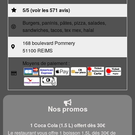
5/5 (voir les 571 avis)
Burgers, paninis, pâtes, pizza, salades,
sandwiches, tacos, tex mex, halal
168 boulevard Pommery
51100 REIMS
Moyens de paiement :
Nos promos
1 Coca Cola (1.5 L) offert dès 30€
Le restaurant vous offre 1 boisson 1,5L dés 30€ de