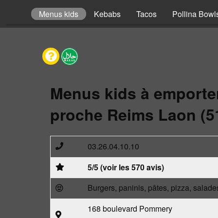
omposer
Menus kids
Kebabs
Tacos
Pollina Bowl
Menus kids à emporte
proche Reims Laon (5
03.26.04.10.10
5/5 (voir les 570 avis)
Burgers, paninis, pâtes, pizza, salade
168 boulevard Pommery