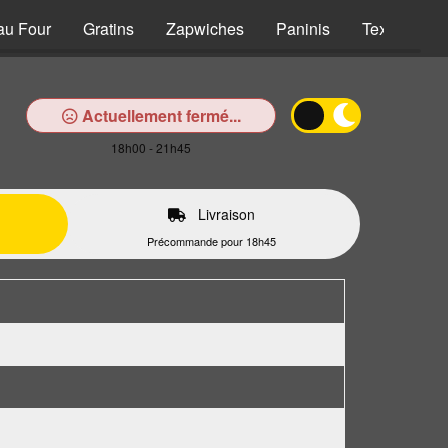
au Four
Gratins
Zapwiches
Paninis
Tex Mex
Actuellement fermé...
18h00 - 21h45
Livraison
Précommande pour 18h45