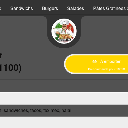
s
Sandwichs
Burgers
Salades
Pâtes Gratinées 
r
À emporter
1100)
Précommande pour 18h20
s, sandwiches, tacos, tex mex, halal