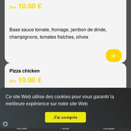
10.00 €
Dès
Base sauce tomate, fromage, jambon de dinde,
champignons, tomates fraîches, olives
Pizza chicken
10.00 €
Dès
Ce site Web utilise des cookies pour vous garantir la
Base sauce tomate, fromage, poulet, poivrons,
meilleure expérience sur notre site Web
A Emporter sur Reims Laon
oignons
J'ai compris
Accueil
Panier
Compte