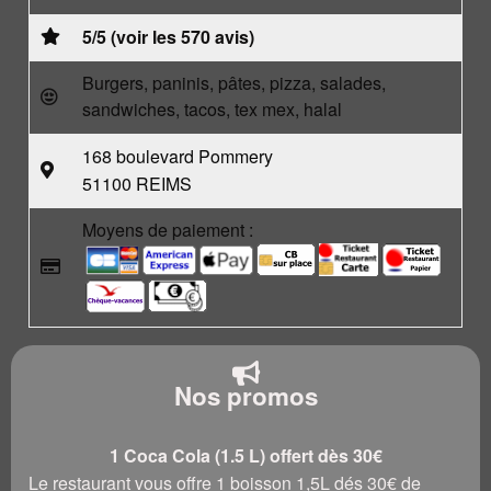
5/5 (voir les 570 avis)
Burgers, paninis, pâtes, pizza, salades,
sandwiches, tacos, tex mex, halal
168 boulevard Pommery
51100 REIMS
Moyens de paiement :
Nos promos
1 Coca Cola (1.5 L) offert dès 30€
Le restaurant vous offre 1 boisson 1,5L dés 30€ de