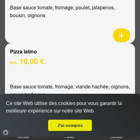
Base sauce tomate, fromage, poulet, jalapenos,
bousin, oignons
Pizza latino
10.00 €
Dès
Base sauce tomate, fromage, viande hachée, oignons,
sauce barbecue
Ce site Web utilise des cookies pour vous garantir la
meilleure expérience sur notre site Web
A Emporter sur Reims Jamin
J'ai compris
Pizza mexicaine
Accueil
Panier
Compte
10.00 €