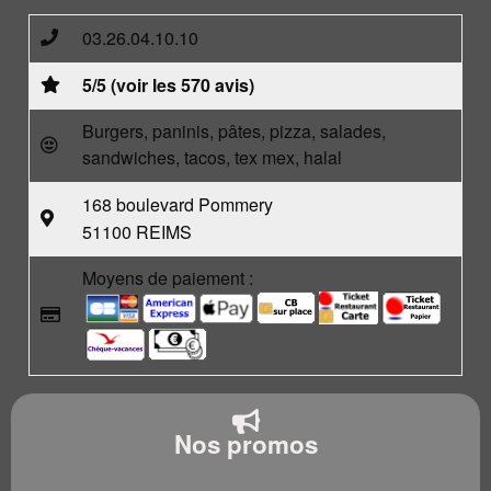
03.26.04.10.10
5/5 (voir les 570 avis)
Burgers, paninis, pâtes, pizza, salades,
sandwiches, tacos, tex mex, halal
168 boulevard Pommery
51100 REIMS
Moyens de paiement :
Nos promos