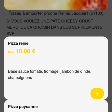
Pizzas à emporter proche Reims Jacquart (51100)
SI VOUS VOULEZ UNE PATE CHEESY CRUST
MERCI DE LA CHOISIR DANS LES SUPPLEMENTS
SVP !!!!
Pizza reine
10.00 €
Dès
Base sauce tomate, fromage, jambon de dinde,
champignons
Pizza paysanne