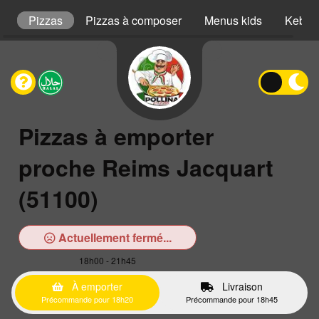
s
Pizzas
Pizzas à composer
Menus kids
Kebab
Pizzas à emporter
proche Reims Jacquart
(51100)
Actuellement fermé...
18h00 - 21h45
À emporter
Livraison
Précommande pour 18h20
Précommande pour 18h45