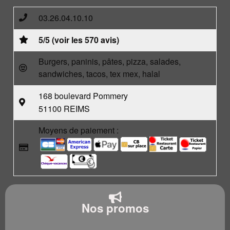
03.26.04.10.10
5/5 (voir les 570 avis)
Burgers, paninis, pâtes, pizza, salades,
sandwiches, tacos, tex mex, halal
168 boulevard Pommery
51100 REIMS
Moyens de paiement :
Nos promos