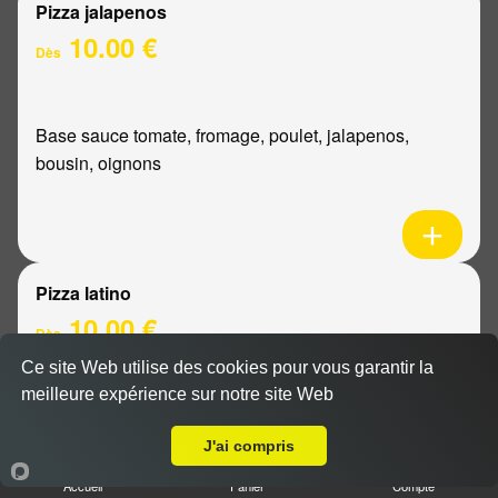
Pizza jalapenos
10.00 €
Dès
Base sauce tomate, fromage, poulet, jalapenos,
bousin, oignons
Pizza latino
10.00 €
Dès
Ce site Web utilise des cookies pour vous garantir la
meilleure expérience sur notre site Web
A Emporter sur Reims Jacquart
Base sauce tomate, fromage, viande hachée, oignons,
sauce barbecue
J'ai compris
Accueil
Panier
Compte