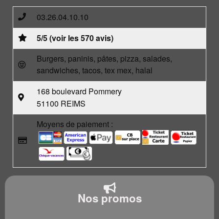
03.26.04.10.10
5/5 (voir les 570 avis)
Burgers, paninis, pâtes, pizza, salades,
sandwiches, tacos, tex mex, halal
168 boulevard Pommery
51100 REIMS
Moyens de paiement :
Nos promos