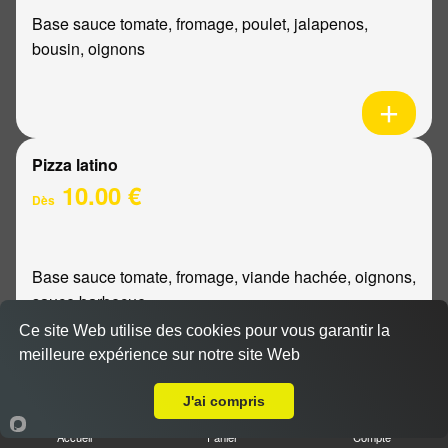
Base sauce tomate, fromage, poulet, jalapenos,
bousin, oignons
Pizza latino
10.00 €
Dès
Base sauce tomate, fromage, viande hachée, oignons,
sauce barbecue
Ce site Web utilise des cookies pour vous garantir la
meilleure expérience sur notre site Web
A Emporter sur Reims Clairmarais
J'ai compris
Pizza mexicaine
Accueil
Panier
Compte
10.00 €