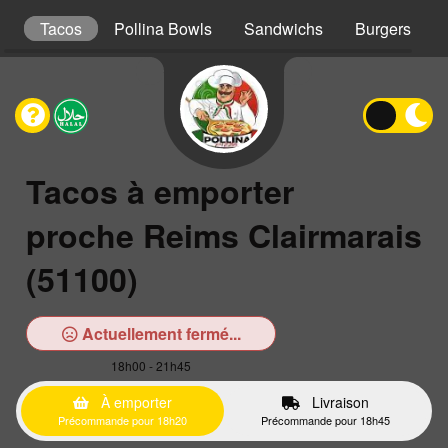
s
Tacos
Pollina Bowls
Sandwichs
Burgers
Tacos à emporter
proche Reims Clairmarais
(51100)
Actuellement fermé...
18h00 - 21h45
À emporter
Livraison
Précommande pour 18h20
Précommande pour 18h45