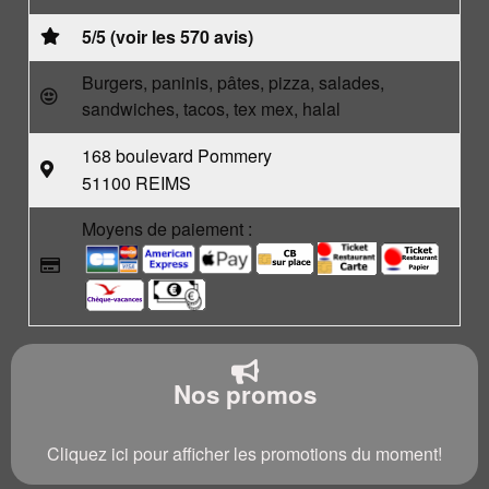
5/5 (voir les 570 avis)
Burgers, paninis, pâtes, pizza, salades,
sandwiches, tacos, tex mex, halal
168 boulevard Pommery
51100 REIMS
Moyens de paiement :
Nos promos
Cliquez ici pour afficher les promotions du moment!