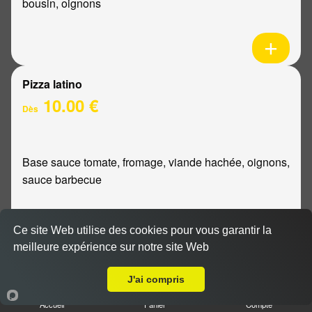
bousin, oignons
Pizza latino
10.00 €
Dès
Base sauce tomate, fromage, viande hachée, oignons,
sauce barbecue
Ce site Web utilise des cookies pour vous garantir la
meilleure expérience sur notre site Web
A Emporter sur Prunay
Pizza mexicaine
10.00 €
J'ai compris
Dès
Accueil
Panier
Compte