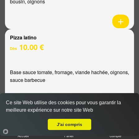
bousin, oignons
Pizza latino
10.00 €
Dès
Base sauce tomate, fromage, viande hachée, oignons,
sauce barbecue
Ce site Web utilise des cookies pour vous garantir la
meilleure expérience sur notre site Web
A Emporter sur Ormes
Pizza mexicaine
10.00 €
J'ai compris
Dès
Accueil
Panier
Compte