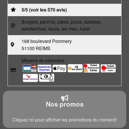
5/5 (voir les 570 avis)
Burgers, paninis, pâtes, pizza, salades,
sandwiches, tacos, tex mex, halal
168 boulevard Pommery
51100 REIMS
Moyens de paiement :
Nos promos
Cliquez ici pour afficher les promotions du moment!