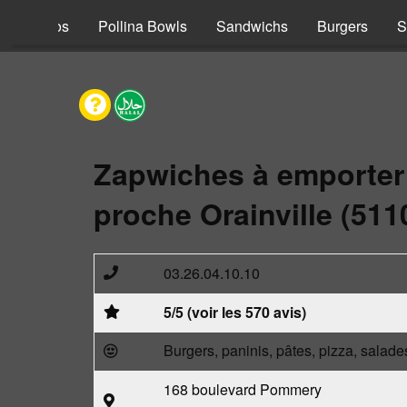
s
Tacos
Pollina Bowls
Sandwichs
Burgers
S
Zapwiches à emporter
proche Orainville (511
03.26.04.10.10
5/5 (voir les 570 avis)
Burgers, paninis, pâtes, pizza, salade
168 boulevard Pommery