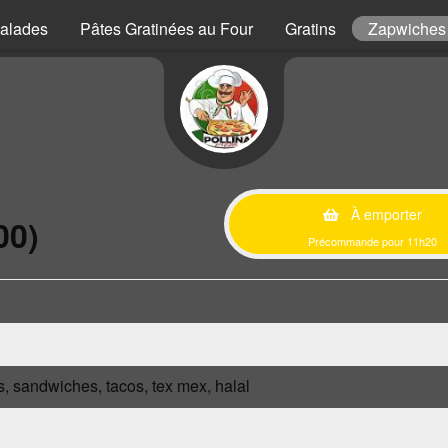
alades
Pâtes Gratinées au Four
Gratins
Zapwiches
À emporter
00)
Précommande pour 11h20
s, sandwiches, tacos, tex mex, halal