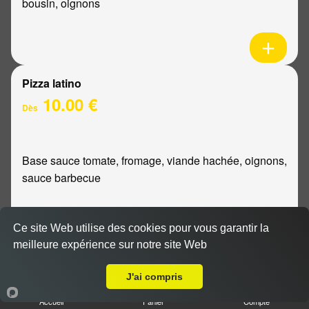
bousin, oignons
Pizza latino
10.00 €
Dès
Base sauce tomate, fromage, viande hachée, oignons,
sauce barbecue
Ce site Web utilise des cookies pour vous garantir la
meilleure expérience sur notre site Web
A Emporter sur Merfy
Pizza mexicaine
10.00 €
J'ai compris
Dès
Accueil
Panier
Compte