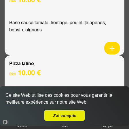
Dès
Base sauce tomate, fromage, poulet, jalapenos,
bousin, oignons
Pizza latino
10.00 €
Dès
Base sauce tomate, fromage, viande hachée, oignons,
Ce site Web utilise des cookies pour vous garantir la
sauce barbecue
meilleure expérience sur notre site Web
A Emporter sur Lavannes
J'ai compris
Accueil
Panier
Compte