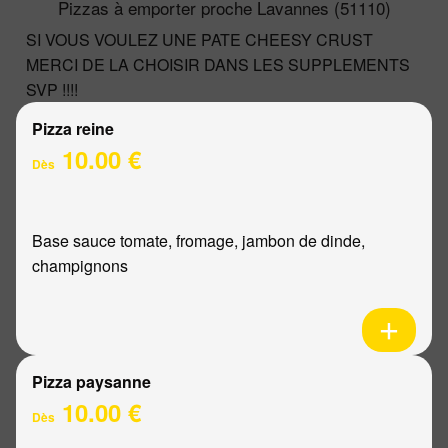
Pizzas à emporter proche Lavannes (51110)
SI VOUS VOULEZ UNE PATE CHEESY CRUST
MERCI DE LA CHOISIR DANS LES SUPPLEMENTS
SVP !!!!
Pizza reine
10.00 €
Dès
Base sauce tomate, fromage, jambon de dinde,
champignons
Pizza paysanne
10.00 €
Dès