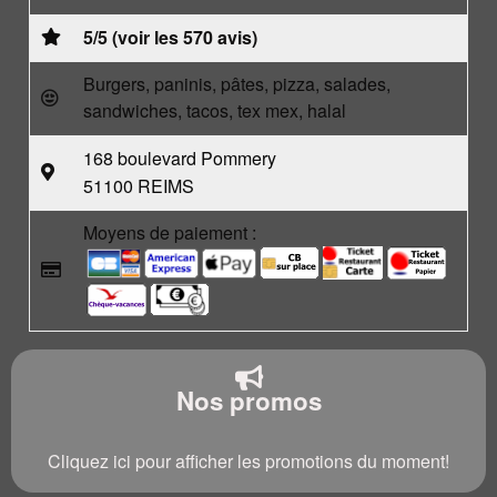
5/5 (voir les 570 avis)
Burgers, paninis, pâtes, pizza, salades,
sandwiches, tacos, tex mex, halal
168 boulevard Pommery
51100 REIMS
Moyens de paiement :
Nos promos
Cliquez ici pour afficher les promotions du moment!