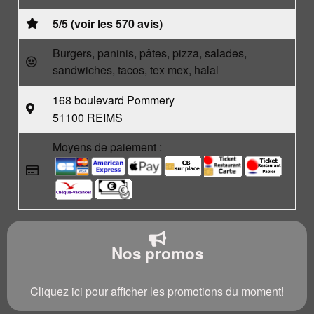
5/5 (voir les 570 avis)
Burgers, paninis, pâtes, pizza, salades,
sandwiches, tacos, tex mex, halal
168 boulevard Pommery
51100 REIMS
Moyens de paiement :
Nos promos
Cliquez ici pour afficher les promotions du moment!