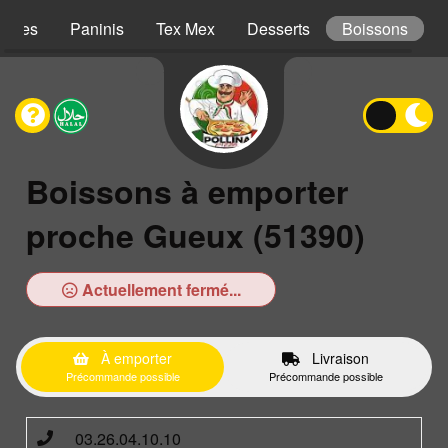
iches
Paninis
Tex Mex
Desserts
Boissons
Boissons à emporter
proche Gueux (51390)
Actuellement fermé...
À emporter
Livraison
Précommande possible
Précommande possible
03.26.04.10.10