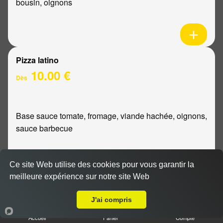
bousin, oignons
Pizza latino
10.00 €
Dès
Base sauce tomate, fromage, viande hachée, oignons,
sauce barbecue
Ce site Web utilise des cookies pour vous garantir la
meilleure expérience sur notre site Web
A Emporter sur Gueux
Pizza mexicaine
10.00 €
J'ai compris
Dès
Accueil
Panier
Compte