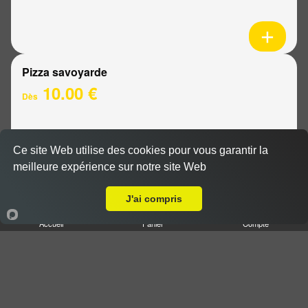
Pizza savoyarde
10.00 €
Dès
Base sauce tomate, fromage, jambon de dinde,
Ce site Web utilise des cookies pour vous garantir la
chèvre, pommes de terre
meilleure expérience sur notre site Web
A Emporter sur Brimont
J'ai compris
Accueil
Panier
Compte
Pizza diva
10.00 €
Dès