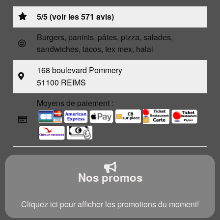
5/5 (voir les 571 avis)
Burgers, paninis, pâtes, pizza, salades,
sandwiches, tacos, tex mex, halal
168 boulevard Pommery
51100 REIMS
Moyens de paiement :
Nos promos
Cliquez ici pour afficher les promotions du moment!