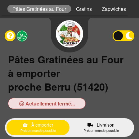
s
Pâtes Gratinées au Four
Gratins
Zapwiches
P
Pâtes Gratinées au Four
à emporter
proche Berru (51420)
Actuellement fermé...
À emporter
Livraison
Précommande possible
Précommande possible