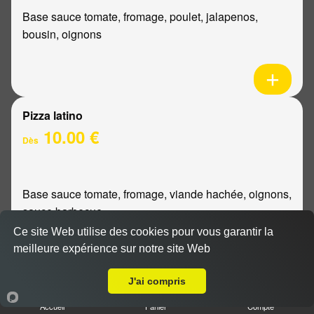
Base sauce tomate, fromage, poulet, jalapenos,
bousin, oignons
Pizza latino
10.00 €
Dès
Base sauce tomate, fromage, viande hachée, oignons,
sauce barbecue
Ce site Web utilise des cookies pour vous garantir la
meilleure expérience sur notre site Web
A Emporter sur Berru
J'ai compris
Pizza mexicaine
Accueil
Panier
Compte
10.00 €