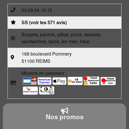
03.26.04.10.10
5/5 (voir les 571 avis)
Burgers, paninis, pâtes, pizza, salades,
sandwiches, tacos, tex mex, halal
168 boulevard Pommery
51100 REIMS
Moyens de paiement :
Nos promos