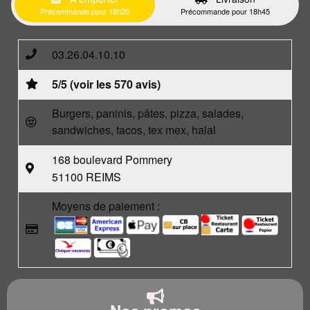
Précommande pour 18h20
Précommande pour 18h45
03.26.04.10.10
5/5 (voir les 570 avis)
Burgers, paninis, pâtes, pizza, salades,
sandwiches, tacos, tex mex, halal
168 boulevard Pommery
51100 REIMS
Moyens de paiement :