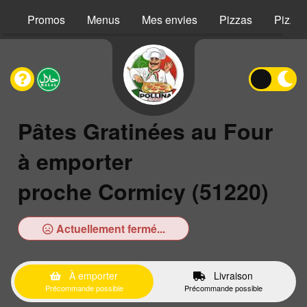
Promos
Menus
Mes envies
Pizzas
Pizzas
Pâtes Gratinées au Four
à emporter
proche Cormicy (51220)
Actuellement fermé...
À emporter
Livraison
Précommande possible
Précommande possible