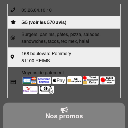
03.26.04.10.10
5/5 (voir les 570 avis)
Burgers, paninis, pâtes, pizza, salades,
sandwiches, tacos, tex mex, halal
168 boulevard Pommery
51100 REIMS
Moyens de paiement :
Nos promos