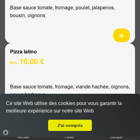
Base sauce tomate, fromage, poulet, jalapenos,
bousin, oignons
Pizza latino
10.00 €
Dès
Base sauce tomate, fromage, viande hachée, oignons,
sauce barbecue
Ce site Web utilise des cookies pour vous garantir la
meilleure expérience sur notre site Web
A Emporter sur Cormicy
J'ai compris
Pizza mexicaine
Accueil
Panier
Compte
10.00 €